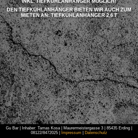
NKL. TIEFKÜHLANHÄNGER MÖGLICH!
DEN TIEFKÜHLANHÄNGER BIETEN WIR AUCH ZUM
MIETEN AN: TIEFKÜHLANHÄNGER 2,6 T
Gu Bar | Inhaber: Tamas Kosa | Maurermeistergasse 3 | 85435 Erding |
08122/8472025 |
Impressum
|
Datenschutz