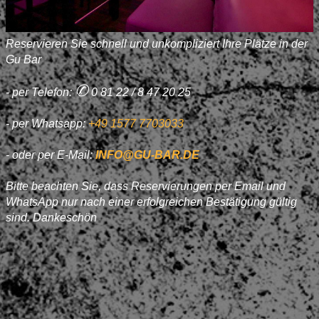
Reservieren Sie schnell und unkompliziert Ihre Plätze in der
Gu Bar
✆
- per Telefon:
0 81 22 / 8 47 20 25
- per Whatsapp:
+49 1577 7703033
- oder per E-Mail:
INFO@GU-BAR.DE
Bitte beachten Sie, dass Reservierungen per Email und
WhatsApp nur nach einer erfolgreichen Bestätigung gültig
sind. Dankeschön