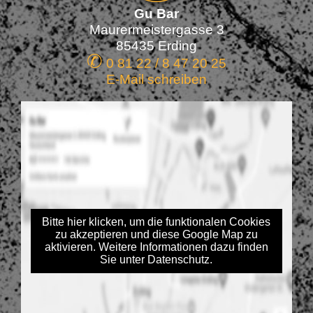
Gu Bar
Maurermeistergasse 3
85435 Erding
✆
0 81 22 / 8 47 20 25
E-Mail schreiben